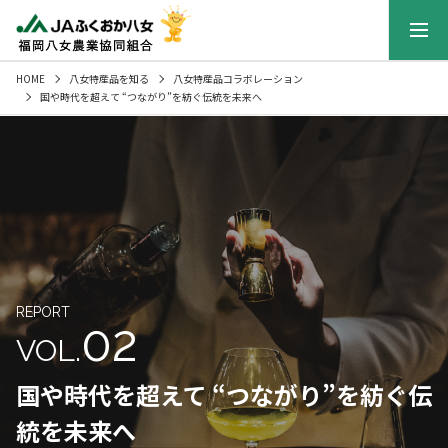
メニュー
HOME
八女特産品を知る
八女特産品コラボレーション
国や時代を超えて “つながり”を紡ぐ伝統を未来へ
REPORT
02
VOL.
国や時代を超えて “つながり”を紡ぐ伝
統を未来へ