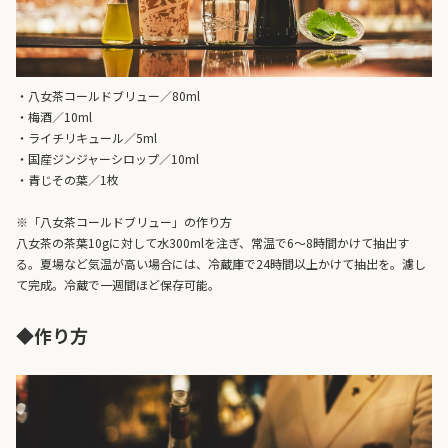
・八女茶コールドブリュー／80ml
・梅酒／10ml
・ライチリキュール／5ml
・国産ジンジャーシロップ／10ml
・青じその葉／1枚
※「八女茶コールドブリュー」の作り方
八女茶の茶葉10gに対して水300mlを注ぎ、常温で6～8時間かけて抽出す
る。夏場など気温が高い場合には、冷蔵庫で24時間以上かけて抽出を。濾し
て完成。冷蔵で一週間ほど保存可能。
◆作り方