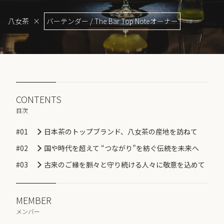
八女茶
×
バーテンダー / The Bar Top Noteオーナー
CONTENTS
目次
#01
日本茶のトップブランド、八女茶の産地を訪ねて
#02
国や時代を超えて “つながり”を紡ぐ伝統を未来へ
#03
古来のご縁を脈々と守り続ける人々に敬意を込めて
MEMBER
メンバー