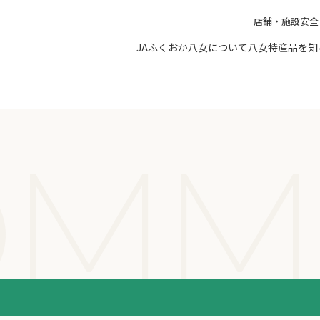
店舗・施設
安全
JAふくおか八女について
八女特産品を知