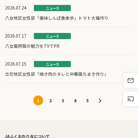
2026.07.24
ニュース
八女地区女性部「美味しんぼ食楽歩」トマト大福作り
2026.07.17
ニュース
八女電照菊の魅力をTVでPR
2026.07.15
ニュース
立花地区女性部「焼き肉のタレと中華風ちまき作り」
1
2
3
4
5
JAふくおか八女について