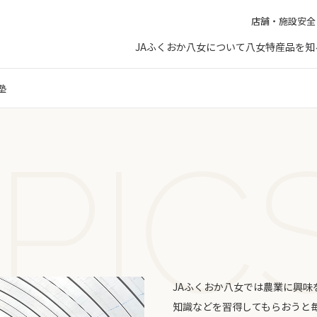
店舗・施設
安全
JAふくおか八女について
八女特産品を知
塾
JAふくおか八女では農業に興
知識などを習得してもらおうと