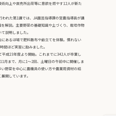
技術向上や直売所出荷等に意欲を燃やす12人が新た
で行われた第1講では、JA園芸指導課の営農指導員が講
識を解説。主要野菜の基礎知識や土づくり、栽培作物
いて説明しました。
内にあるほ場で肥料散布や畝立てを体験。慣れない
1時間ほど実習に励みました。
て平成23年度より開始。これまでに342人が卒業し
ら11月まで、月に1～2回、土曜日の午前中に開催しま
多い野菜を中心に農機具の使い方や農業用資材の紹
く展開しています。