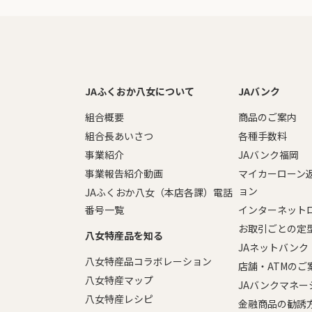
JAふくおか八女について
JAバンク
組合概要
商品のご案内
組合長あいさつ
各種手数料
事業紹介
JAバンク福岡
事業報告紹介動画
マイカーローン
ョン
JAふくおか八女（本店各課）電話
番号一覧
インターネット
お取引ごとの定
八女特産品を知る
JAネットバンク
八女特産品コラボレーション
店舗・ATMのご
八女特産マップ
JAバンクマネ
八女特産レシピ
金融商品の勧誘