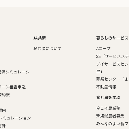
JA共済
暮らしのサービス
JA共済について
Aコープ
SS（サービスス
デイサービスセン
里」
返済シミュレーシ
葬祭センター「ま
ローン審査申込
不動産情報
型約款
食と農を学ぶ
今こそ農業塾
案内
新規就農者募集
ーシミュレーション
みんなのよい食プ
方針