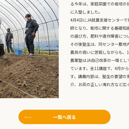
る今年は、家庭菜園での栽培の
に入塾しました。
4月4日にJA就農支援センター
師となり、栽培に関する基礎知
の選び方、肥料や連作障害につ
その後塾生は、同センター敷地
農具の扱いに苦戦しながらも、
農業塾はJA自己改革の一環とし
ています。全11講座で、4月か
す。講義内容は、塾生の要望の
介、お茶の正しい淹れ方など広
一覧へ戻る