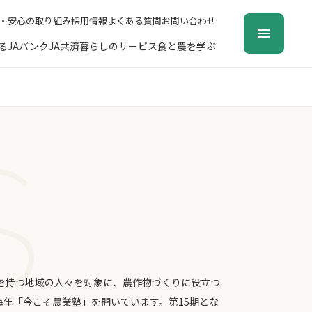
・安心の取り組み
採用情報
よくある質問
お問い合わせ
る
JAバンク
JA共済
暮らしのサービス
食と農を学ぶ
味を持つ地域の人々を対象に、農作物づくりに役立つ
毎年「今こそ農業塾」を開いています。第15期とな